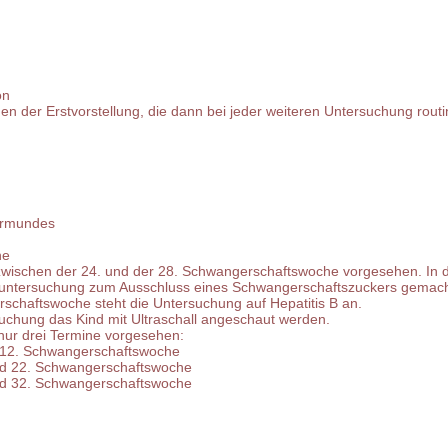
on
 der Erstvorstellung, die dann bei jeder weiteren Untersuchung rout
termundes
ne
t zwischen der 24. und der 28. Schwangerschaftswoche vorgesehen. In 
keruntersuchung zum Ausschluss eines Schwangerschaftszuckers gemac
schaftswoche steht die Untersuchung auf Hepatitis B an.
uchung das Kind mit Ultraschall angeschaut werden.
 nur drei Termine vorgesehen:
d 12. Schwangerschaftswoche
und 22. Schwangerschaftswoche
und 32. Schwangerschaftswoche