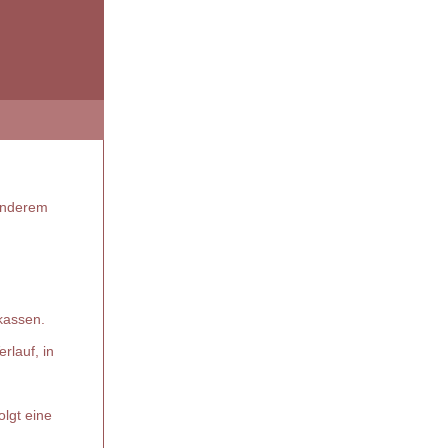
 anderem
kassen.
rlauf, in
olgt eine