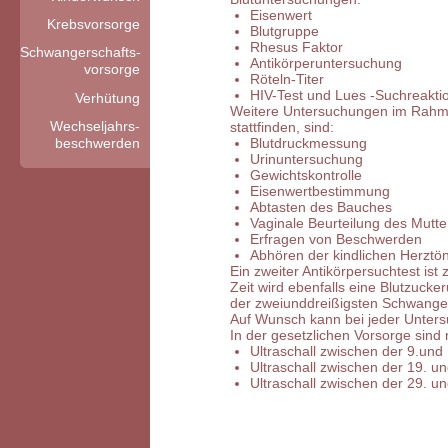
Eisenwert
Krebsvorsorge
Blutgruppe
Rhesus Faktor
Schwangerschafts-
Antikörperuntersuchung
vorsorge
Röteln-Titer
HIV-Test und Lues -Suchreakti
Verhütung
Weitere Untersuchungen im Rahmen
Wechseljahrs-
stattfinden, sind:
beschwerden
Blutdruckmessung
Urinuntersuchung
Gewichtskontrolle
Eisenwertbestimmung
Abtasten des Bauches
Vaginale Beurteilung des Mut
Erfragen von Beschwerden
Abhören der kindlichen Herztö
Ein zweiter Antikörpersuchtest is
Zeit wird ebenfalls eine Blutzuc
der zweiunddreißigsten Schwanger
Auf Wunsch kann bei jeder Unters
In der gesetzlichen Vorsorge sind
Ultraschall zwischen der 9.un
Ultraschall zwischen der 19. 
Ultraschall zwischen der 29. 