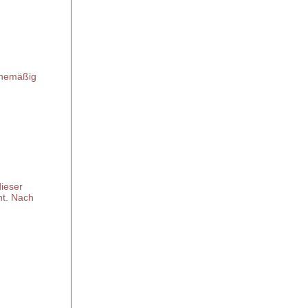
inemäßig
dieser
ht. Nach