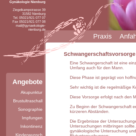
Gynäkologie Nienburg
Ziegelkampstrasse 39
31582 Nienburg
Tel. 05021/921 077 07
Fax 05021/921 077 08
mail@gynaekologie-
nienburg.de
Praxis
Anfah
Schwangerschaftsvorsorge
Eine Schwangerschaft ist eine ein
Umfang auch für den Mann.
Diese Phase ist geprägt von hoff
Angebote
Sehr wichtig ist die regelmäßige 
Akupunktur
Diese Vorsorge erfolgt nach den 
Brustultraschall
Zu Beginn der Schwangerschaft erf
Sonographie
kürzeren Abständen.
Impfungen
Die Ergebnisse der Untersuchunge
Untersuchungen mitbringen sollte. 
Inkontinenz
gynäkologische Untersuchung und 
Kinderwunsch
Blutuntersuchungen: